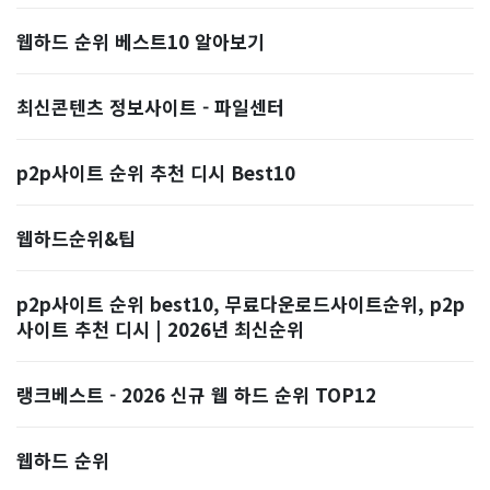
웹하드 순위 베스트10 알아보기
최신콘텐츠 정보사이트 - 파일센터
p2p사이트 순위 추천 디시 Best10
웹하드순위&팁
p2p사이트 순위 best10, 무료다운로드사이트순위, p2p
사이트 추천 디시 | 2026년 최신순위
랭크베스트 - 2026 신규 웹 하드 순위 TOP12
웹하드 순위