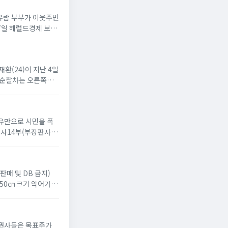
차유람 부부가 이웃주민
17일 헤럴드경제 보도
재환(24)이 지난 4일
, 순찰차는 오른쪽으
이유만으로 시민을 폭
사14부(부장판사 윤
판매 및 DB 금지)
 50㎝ 크기 악어가 있
 증권사들은 목표주가