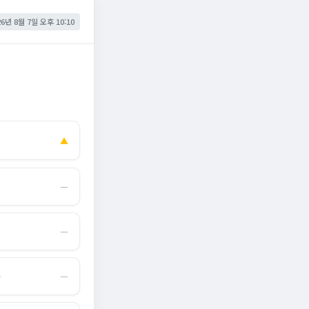
26년 8월 7일 오후 10:10
▲
―
―
몰
―