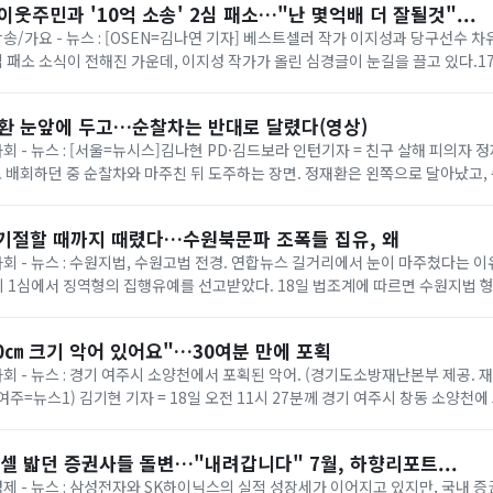
이웃주민과 '10억 소송' 2심 패소…"난 몇억배 더 잘될것"...
 방송/가요 - 뉴스 : [OSEN=김나연 기자] 베스트셀러 작가 이지성과 당구선수 
 2심 패소 소식이 전해진 가운데, 이지성 작가가 올린 심경글이 눈길을 끌고 있다.
사 8-3부(부장 임종효)...
재환 눈앞에 두고…순찰차는 반대로 달렸다(영상)
사회 - 뉴스 : [서울=뉴시스]김나현 PD·김드보라 인턴기자 = 친구 살해 피의자 정
 배회하던 중 순찰차와 마주친 뒤 도주하는 장면. 정재환은 왼쪽으로 달아났고
잡혔다. (제공=피해자...
 기절할 때까지 때렸다…수원북문파 조폭들 집유, 왜
 사회 - 뉴스 : 수원지법, 수원고법 전경. 연합뉴스 길거리에서 눈이 마주쳤다는 
 1심에서 징역형의 집행유예를 선고받았다. 18일 법조계에 따르면 수원지법 형
처벌에 관한 법률 위반(단체 등의...
0㎝ 크기 악어 있어요"…30여분 만에 포획
사회 - 뉴스 : 경기 여주시 소양천에서 포획된 악어. (경기도소방재난본부 제공. 재
1 (여주=뉴스1) 김기현 기자 = 18일 오전 11시 27분께 경기 여주시 창동 소양천에
소방 ...
셀 밟던 증권사들 돌변…"내려갑니다" 7월, 하향리포트...
 경제 - 뉴스 : 삼성전자와 SK하이닉스의 실적 성장세가 이어지고 있지만, 국내