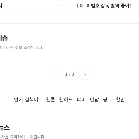
10
니
이범호 감독 활약 좋아!
―
“제헌절이 코스피 살렸다”…국내증
이슈
파크골프 시장, 일제 독점 깨졌다..
억원으로 '시간'을 샀다
안도, 왜?
 내린다...내륙 중심 최대 150mm
업이 시장 절반 차지
많이 다룬 주요 소식입니다.
매일경제
조선일보
‹
›
1
/
3
인기 검색어：
웹툰
웹하드
티비
만남
링크
할인
 뉴스
기사를 요약하여 보여줍니다.