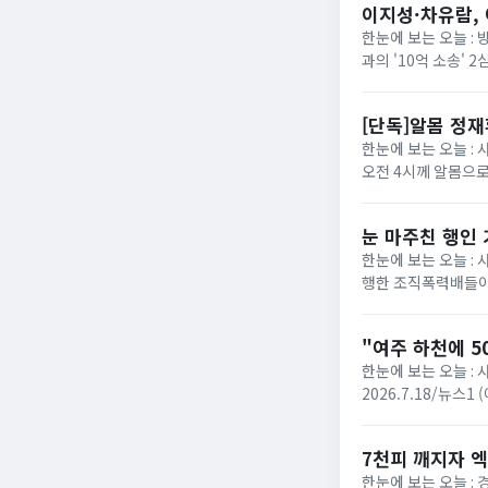
이지성·차유람, 
한눈에 보는 오늘 :
과의 '10억 소송'
에 따르면 서울고법 민
[단독]알몸 정
한눈에 보는 오늘 : 
오전 4시께 알몸으로
로 방향을 튼 장면이 
눈 마주친 행인
한눈에 보는 오늘 :
행한 조직폭력배들이
성열)는 폭력행위 등 
"여주 하천에 5
한눈에 보는 오늘 : 
2026.7.18/뉴스
다는 신고가 접수됐다. 
7천피 깨지자 엑
한눈에 보는 오늘 :