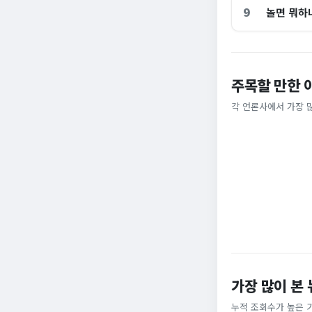
9
놀면 뭐하
주목할 만한 
홈플러스, 2000
[날씨] 오늘 밤 또
각 언론사에서 가장 
비즈워치
YTN
가장 많이 본
누적 조회수가 높은 