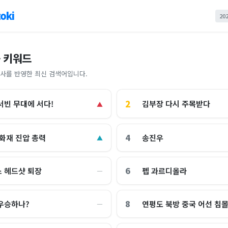
oki
20
 키워드
사를 반영한 최신 검색어입니다.
2
김부장 다시 주목받다
서빈 무대에 서다!
▲
4
 화재 진압 총력
송진우
▲
6
 헤드샷 퇴장
펩 과르디올라
―
8
우승하나?
연평도 북방 중국 어선 침
―