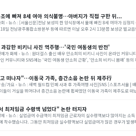
수조에 빠져 8세 여아 의식불명…아버지가 직접 구한 뒤...
사회 - 뉴스 : [서울신문]전남 보성의 한 양식장에서 물에 빠진 8세 여아가 심정
 18일 전남광주통합소방본부 등에 따르면 이날 오후 2시 13분쯤 보성군 벌교
 같은데 보이지 않는다”는 ...
? 과감한 비키니 사진 역주행…'국민 여동생의 반전'
 연예가 화제 - 뉴스 : 원더걸스 출신 배우 안소희의 비키니 사진이 온라인 커뮤
라인 커뮤니티와 SNS에는 ‘국민 여동생 안소희 근황’, ‘안소희 비키니 몸매’ 등의
당 사진은 안소희가 지난 2...
놓고 떠나자"…이동국 가족, 층간소음 논란 뒤 제주行
방송/가요 - 뉴스 : 새벽 월드컵 민폐 사과 후 가족여행 사진|SNS [스포츠서울 | 
아이들이 거실을 뛰어다녀 층간소음 논란에 휩싸였던 이동국 가족이 제주도로 떠났
일 만에 “세상이 버겁게 ...
서 최저임금 수령액 넘었다" 논란 터지자
 경제 - 뉴스 : 실업급여 수급액이 최저임금 근로자의 실수령액보다 많아지는 소득
액보다 실업급여가 많은 경우가 발생해 "실업급여가 근로
 지적이 제기된 만...