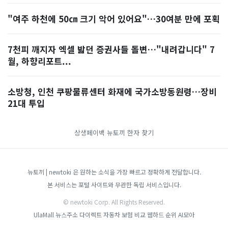
"여주 하천에 50㎝ 크기 악어 있어요"…30여분 만에 포획
7천피 깨지자 엑셀 밟던 증권사들 돌변…"내려갑니다" 7
월, 하향리포트...
소방청, 인천 쿠팡물류센터 화재에 국가소방동원령…장비
21대 투입
상생페이백
뉴토끼
한자 찾기
뉴토끼 | newtoki 은 원하는 소식을 가장 빠르고 정확하게 전달합니다.
본 서비스는 포털 사이트와 무관한 독립 서비스입니다.
© newtoki Corp. All Rights Reserved.
UlaMall
뉴스주소
다이렉트 자동차 보험 비교
웹하드 순위
AI모아