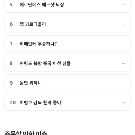
5
에르난데스 헤드샷 퇴장
―
6
펩 과르디올라
―
7
리베란테 우승하나?
―
8
연평도 북방 중국 어선 침몰
―
9
놀면 뭐하니
―
10
이범호 감독 활약 좋아!
―
홈플러스, 2000억원으로 '시
“제헌절이 코스피 살렸다”…
주목할 만한 이슈