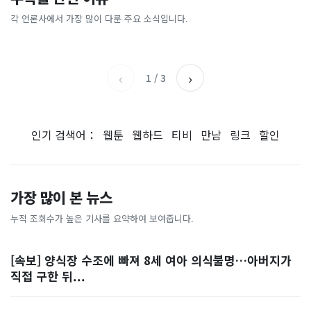
[날씨] 오늘 밤 또 내린다...내
파크골프 시장, 일제 독점 깨
간'을 샀다
국내증시 휴장에 개미들 안도,
륙 중심 최대 150mm
졌다...국산 53개 중소기업이
왜?
각 언론사에서 가장 많이 다룬 주요 소식입니다.
비즈워치
매일경제
시장 절반 차지
YTN
조선일보
‹
›
1
/
3
인기 검색어：
웹툰
웹하드
티비
만남
링크
할인
가장 많이 본 뉴스
누적 조회수가 높은 기사를 요약하여 보여줍니다.
[속보] 양식장 수조에 빠져 8세 여아 의식불명…아버지가
직접 구한 뒤...