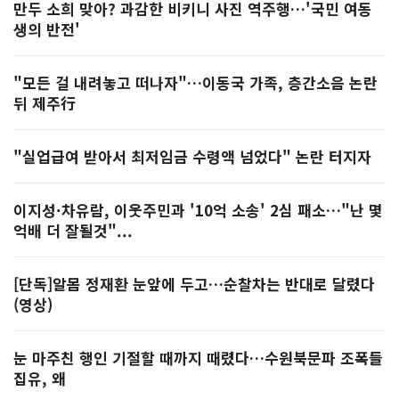
만두 소희 맞아? 과감한 비키니 사진 역주행…'국민 여동
생의 반전'
"모든 걸 내려놓고 떠나자"…이동국 가족, 층간소음 논란
뒤 제주行
"실업급여 받아서 최저임금 수령액 넘었다" 논란 터지자
이지성·차유람, 이웃주민과 '10억 소송' 2심 패소…"난 몇
억배 더 잘될것"...
[단독]알몸 정재환 눈앞에 두고…순찰차는 반대로 달렸다
(영상)
눈 마주친 행인 기절할 때까지 때렸다…수원북문파 조폭들
집유, 왜