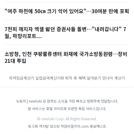
"여주 하천에 50㎝ 크기 악어 있어요"…30여분 만에 포획
7천피 깨지자 엑셀 밟던 증권사들 돌변…"내려갑니다" 7
월, 하향리포트...
소방청, 인천 쿠팡물류센터 화재에 국가소방동원령…장비
21대 투입
최저임금계산기
실업급여계산기와 퇴직 후 혜택 알아보기
만나이 계산기
뉴토끼 | newtoki 은 원하는 소식을 가장 빠르고 정확하게 전달합니다.
본 서비스는 포털 사이트와 무관한 독립 서비스입니다.
© newtoki Corp. All Rights Reserved.
링크북
까치탑
SEO킹
학원비알리미.com
홍보캐스트