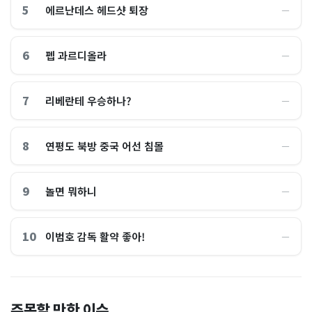
5
에르난데스 헤드샷 퇴장
―
6
펩 과르디올라
―
7
리베란테 우승하나?
―
8
연평도 북방 중국 어선 침몰
―
9
놀면 뭐하니
―
10
이범호 감독 활약 좋아!
―
홈플러스, 2000억원으로 '시
“제헌절이 코스피 살렸다”…
주목할 만한 이슈