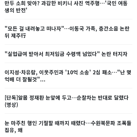
만두 소희 맞아? 과감한 비키니 사진 역주행…'국민 여동
생의 반전'
"모든 걸 내려놓고 떠나자"…이동국 가족, 층간소음 논란
뒤 제주行
"실업급여 받아서 최저임금 수령액 넘었다" 논란 터지자
이지성·차유람, 이웃주민과 '10억 소송' 2심 패소…"난 몇
억배 더 잘될것"...
[단독]알몸 정재환 눈앞에 두고…순찰차는 반대로 달렸다
(영상)
눈 마주친 행인 기절할 때까지 때렸다…수원북문파 조폭들
집유, 왜