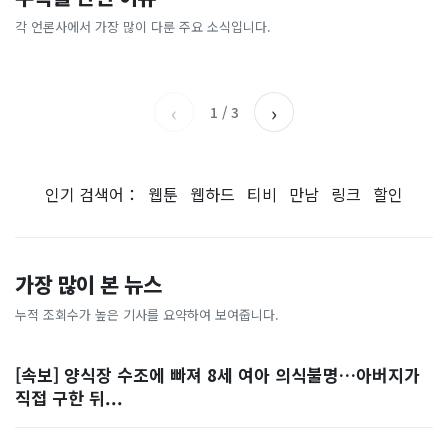
[날씨] 오늘 밤 또 내린다...내
파크골프 시장, 일제 독점 깨
간'을 샀다
국내증시 휴장에 개미들 안도,
륙 중심 최대 150mm
졌다...국산 53개 중소기업이
왜?
각 언론사에서 가장 많이 다룬 주요 소식입니다.
비즈워치
매일경제
시장 절반 차지
YTN
조선일보
‹
›
1
/
3
인기 검색어：
웹툰
웹하드
티비
만남
링크
할인
가장 많이 본 뉴스
누적 조회수가 높은 기사를 요약하여 보여줍니다.
[속보] 양식장 수조에 빠져 8세 여아 의식불명…아버지가
직접 구한 뒤...